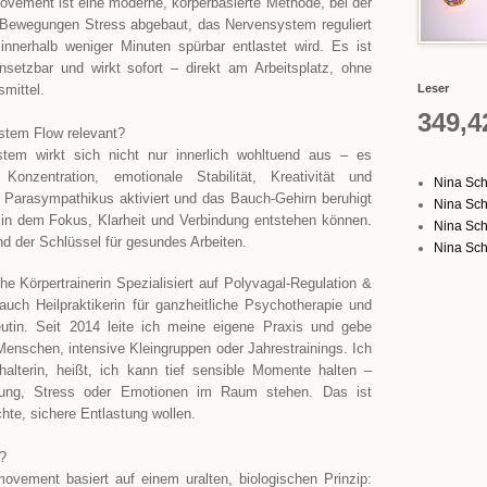
vement ist eine moderne, körperbasierte Methode, bei der
 Bewegungen Stress abgebaut, das Nervensystem reguliert
nnerhalb weniger Minuten spürbar entlastet wird. Es ist
einsetzbar und wirkt sofort – direkt am Arbeitsplatz, ohne
smittel.
Leser
349,4
stem Flow relevant?
stem wirkt sich nicht nur innerlich wohltuend aus – es
 Konzentration, emotionale Stabilität, Kreativität und
Nina Sch
 Parasympathikus aktiviert und das Bauch-Gehirn beruhigt
Nina Sch
, in dem Fokus, Klarheit und Verbindung entstehen können.
Nina Sch
und der Schlüssel für gesundes Arbeiten.
Nina Sch
he Körpertrainerin Spezialisiert auf Polyvagal-Regulation &
uch Heilpraktikerin für ganzheitliche Psychotherapie und
eutin. Seit 2014 leite ich meine eigene Praxis und gebe
enschen, intensive Kleingruppen oder Jahrestrainings. Ich
alterin, heißt, ich kann tief sensible Momente halten –
ng, Stress oder Emotionen im Raum stehen. Das ist
hte, sichere Entlastung wollen.
?
vement basiert auf einem uralten, biologischen Prinzip: