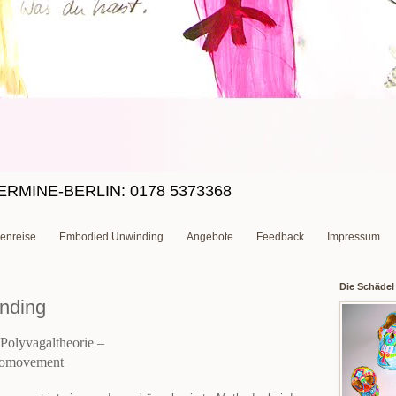
TERMINE-BERLIN: 0178 5373368
enreise
Embodied Unwinding
Angebote
Feedback
Impressum
Die Schädel 
nding
Polyvagaltheorie –
romovement