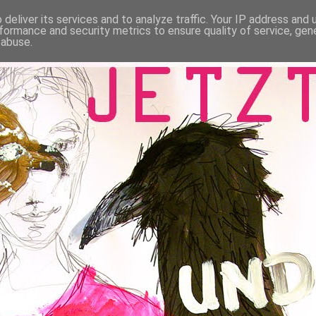
deliver its services and to analyze traffic. Your IP address and
formance and security metrics to ensure quality of service, ge
 abuse.