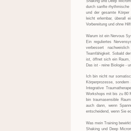
Shaking und Deep Micromo
durch sanfte rhythmische
und der gesamte Körper i
leicht erlernbar, überall 
Vorbereitung und ohne Hilf
Warum ist ein Nervous Sy
Ein reguliertes Nervensy
verbessert nachweislich
Teamfähigkeit. Sobald der
ist, öffnet sich ein Raum
Das ist - reine Biologie - 
Ich bin nicht nur somatisc
Körperprozesse, sondern a
Integrative Traumatherap
Workshops mit bis zu 80 M
bin traumasensible Raumh
auch dann, wenn Spannu
entscheidend, wenn Sie ec
Was mein Training bewirkt
Shaking und Deep Micromo