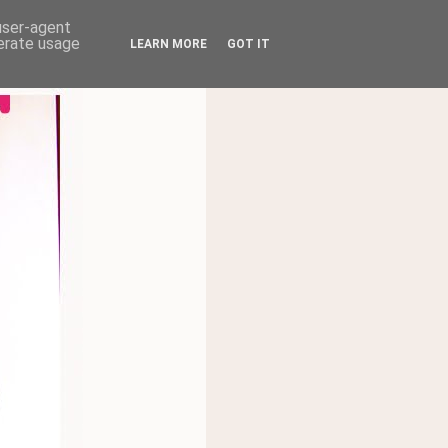
 user-agent
nerate usage
LEARN MORE
GOT IT