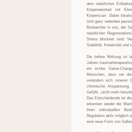
dem natürlichen Entladung
Körperweisheit mit Ele
Körperscan. Dabei lokali
Und ganz nebenbei passier
Beobachter in uns, der Sel
natürlichen Regeneration
Stress blockiert sind: 
Stabilität, Kreativität und
Die tiefere Wirkung ist l
Jahren traumatherapeutisc
ein echter Game-Chang
Menschen, dass sie die
verändern sich: inneren G
chronische Anspannung,
Gefühl, „nicht mehr herunt
Das Entscheidende ist die
erkennen wieder die Warns
ihren individuellen Be
Regulation aktiv möglich i
eine neue Form von Selbst