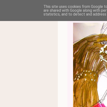
This site uses cookies from Google to 
are shared with Google along with per
statistics, and to detect and address