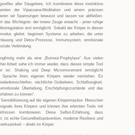
sreflex aller Säugetiere. Ich kombiniere diese instinktive
menten der Vipassana-Meditation und einem präzisen
sieren wir Spannungen bewusst und lassen sie abfließen.
t das Wichtigste: der innere Zeuge erwacht – jener ruhige
bstregulation erst ermöglicht. Sobald der Körper in diesen
smodus gleitet, beginnen Systeme zu arbeiten, die unter
Verdauung und Detox-Prozesse, Immunsystem, emotionale
 soziale Verbindung.
angfristig mehr als eine „Burnout-Prophylaxe“. Aus vielen
her Arbeit sehe ich immer wieder, dass dieses simple Tool
er ist. Shaking und Deep Micromovement ermöglicht
 Sprache ihres eigenen Körpers wieder verstehen. Es
edankenschleifen, nächtliche Grübeleien, Schlaflosigkeit,
 emotionale Überladung, Erschöpfungszustände und das
erfahren zu können“.
 Sensibilisierung auf die eigenen Körperimpulse. Menschen
ignale ihres Körpers und können ihre erlernten Tools mit
dürfnissen kombinieren. Diese Selbst-Erfahrung, dass
st, ist echte Gesundheitsprävention, moderne Resilienz und
wirksamkeit – direkt im Körper.